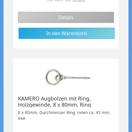
Details
KAMERO Augbolzen mit Ring,
Holzgewinde, 8 x 80mm, Ring
8x45mm, Edelstahl V4A
8 x 80mm, Durchmesser Ring: innen ca. 45 mm,
V4A