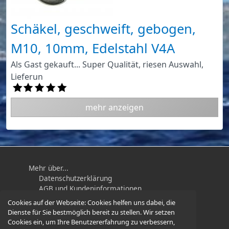
Schäkel, geschweift, gebogen,
M10, 10mm, Edelstahl V4A
Als Gast gekauft... Super Qualität, riesen Auswahl,
Lieferun
mehr anzeigen
Mehr über...
Datenschutzerklärung
AGB und Kundeninformationen
Impressum
Cookies auf der Webseite:
Cookies helfen uns dabei, die
Widerrufsbelehrung / Muster-
Dienste für Sie bestmöglich bereit zu stellen. Wir setzen
Widerrufsformular
Cookies ein, um Ihre Benutzererfahrung zu verbessern,