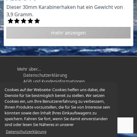
Dieser 30mm Karabinerhaken hat ein Gewicht von
3,9 Gramm.
mehr anzeigen
Mehr über...
Datenschutzerklärung
AGB und Kundeninformationen
Impressum
Cookies auf der Webseite:
Cookies helfen uns dabei, die
Widerrufsbelehrung / Muster-
Dienste für Sie bestmöglich bereit zu stellen. Wir setzen
Widerrufsformular
Cookies ein, um Ihre Benutzererfahrung zu verbessern,
Ihnen Produkte vorzustellen, die für Sie von Interesse sein
könnten sowie den Inhalt Ihres Einkaufswagens zu
speichern. Fahren Sie fort, wenn Sie damit einverstanden
sind oder lesen Sie Näheres in unserer
Karabiner-und-Mehr.de
© 2026 -
Datenschutzerklärung