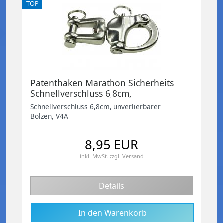
TOP
Patenthaken Marathon Sicherheits
Schnellverschluss 6,8cm,
unverlierbarer Bolzen, V4A
Schnellverschluss 6,8cm, unverlierbarer
Bolzen, V4A
8,95 EUR
inkl. MwSt.
zzgl.
Versand
Details