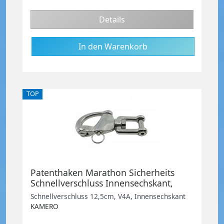
Details
TOP
Patenthaken Marathon Sicherheits
Schnellverschluss Innensechskant,
12,5cm, V4A
Schnellverschluss 12,5cm, V4A, Innensechskant
KAMERO