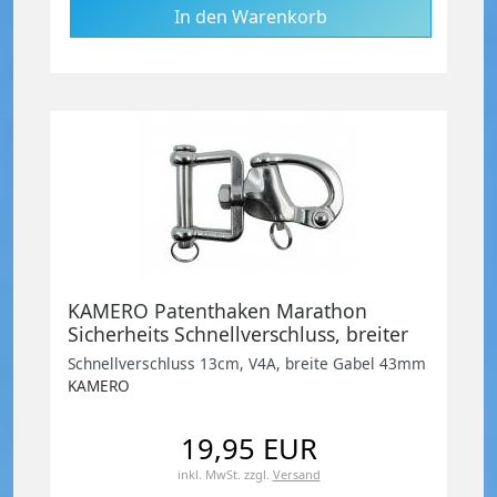
KAMERO Patenthaken Marathon
Sicherheits Schnellverschluss, breiter
Schäkel 43mm, Länge 13cm, V4A
Schnellverschluss 13cm, V4A, breite Gabel 43mm
KAMERO
19,95 EUR
inkl. MwSt.
zzgl.
Versand