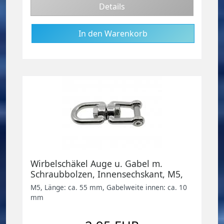
Details
Wirbelschäkel Auge u. Gabel m.
Schraubbolzen, Innensechskant, M5,
Edelstahl V4A
M5, Länge: ca. 55 mm, Gabelweite innen: ca. 10
mm