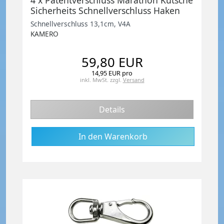
4 x Patentverschluss Marathon Kutsche
Sicherheits Schnellverschluss Haken
13,1cm
Schnellverschluss 13,1cm, V4A
KAMERO
59,80 EUR
14,95 EUR pro
inkl. MwSt.
zzgl.
Versand
Details