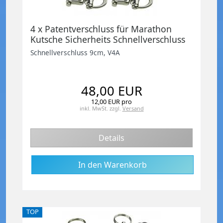
4 x Patentverschluss für Marathon
Kutsche Sicherheits Schnellverschluss
Haken 9cm, V4A
Schnellverschluss 9cm, V4A
48,00 EUR
12,00 EUR pro
inkl. MwSt.
zzgl.
Versand
Details
TOP