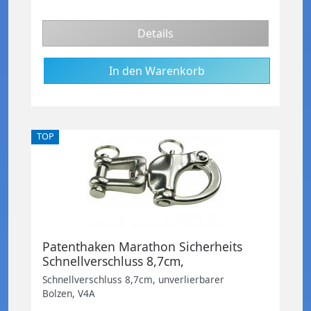
Details
TOP
Patenthaken Marathon Sicherheits
Schnellverschluss 8,7cm,
unverlierbarer Bolzen, V4A
Schnellverschluss 8,7cm, unverlierbarer
Bolzen, V4A