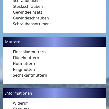
Schraubhaken
Stockschrauben
Gewindeeinsatz
Gewindeschrauben
Schraubensortiment
Muttern
Einschlagmuttern
Flügelmuttern
Hutmuttern
Ringmuttern
Sechskantmuttern
Informationen
Wideruf
über uns