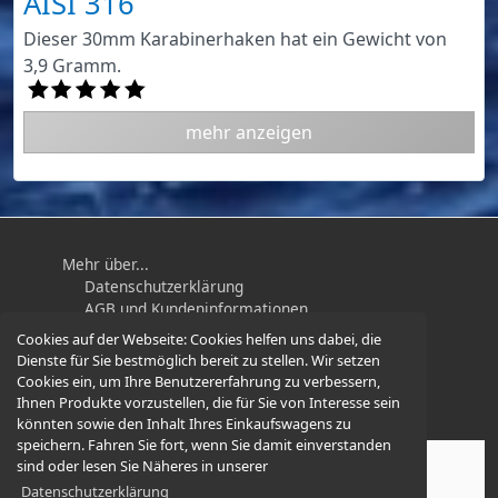
AISI 316
Dieser 30mm Karabinerhaken hat ein Gewicht von
3,9 Gramm.
mehr anzeigen
Mehr über...
Datenschutzerklärung
AGB und Kundeninformationen
Impressum
Cookies auf der Webseite:
Cookies helfen uns dabei, die
Widerrufsbelehrung / Muster-
Dienste für Sie bestmöglich bereit zu stellen. Wir setzen
Widerrufsformular
Cookies ein, um Ihre Benutzererfahrung zu verbessern,
Ihnen Produkte vorzustellen, die für Sie von Interesse sein
könnten sowie den Inhalt Ihres Einkaufswagens zu
speichern. Fahren Sie fort, wenn Sie damit einverstanden
sind oder lesen Sie Näheres in unserer
Karabiner-und-Mehr.de
© 2026 -
Datenschutzerklärung