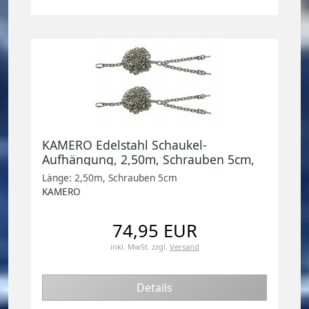
KAMERO Edelstahl Schaukel-
Aufhängung, 2,50m, Schrauben 5cm,
Set zum Schaukel selber bauen
Länge: 2,50m, Schrauben 5cm
KAMERO
74,95 EUR
inkl. MwSt.
zzgl.
Versand
Details