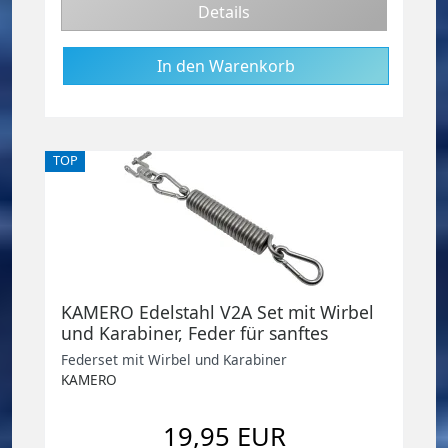
Details
TOP
KAMERO Edelstahl V2A Set mit Wirbel
und Karabiner, Feder für sanftes
Schwingen, geeignet für Hängesitze,
Federset mit Wirbel und Karabiner
Schaukelsitz, Boxsack
KAMERO
19,95 EUR