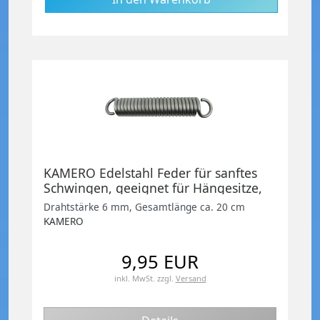
KAMERO Edelstahl Feder für sanftes
Schwingen, geeignet für Hängesitze,
Schaukelsitz, Boxsack u.a., V2A
Drahtstärke 6 mm, Gesamtlänge ca. 20 cm
KAMERO
9,95 EUR
inkl. MwSt.
zzgl.
Versand