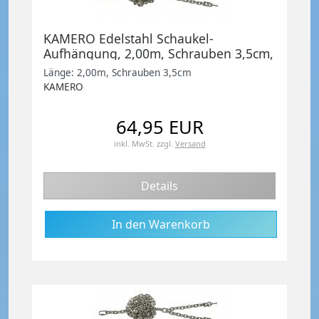
KAMERO Edelstahl Schaukel-
Aufhängung, 2,00m, Schrauben 3,5cm,
Set zum Schaukel selber bauen
Länge: 2,00m, Schrauben 3,5cm
KAMERO
64,95 EUR
inkl. MwSt.
zzgl.
Versand
Details