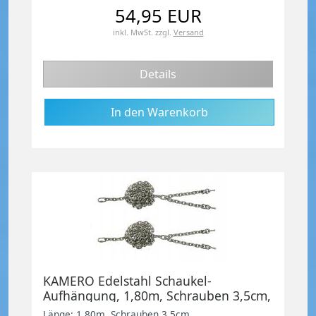
54,95 EUR
inkl. MwSt.
zzgl.
Versand
Details
KAMERO Edelstahl Schaukel-
Aufhängung, 1,80m, Schrauben 3,5cm,
Set zum Schaukel selber bauen
Länge: 1,80m, Schrauben 3,5cm