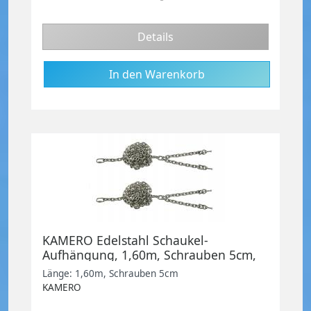
Details
KAMERO Edelstahl Schaukel-
Aufhängung, 1,60m, Schrauben 5cm,
Set zum Schaukel selber bauen
Länge: 1,60m, Schrauben 5cm
KAMERO