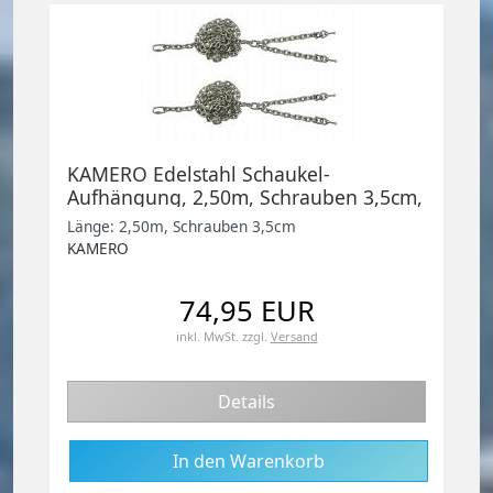
KAMERO Edelstahl Schaukel-
Aufhängung, 2,50m, Schrauben 3,5cm,
Set zum Schaukel selber bauen
Länge: 2,50m, Schrauben 3,5cm
KAMERO
74,95 EUR
inkl. MwSt.
zzgl.
Versand
Details