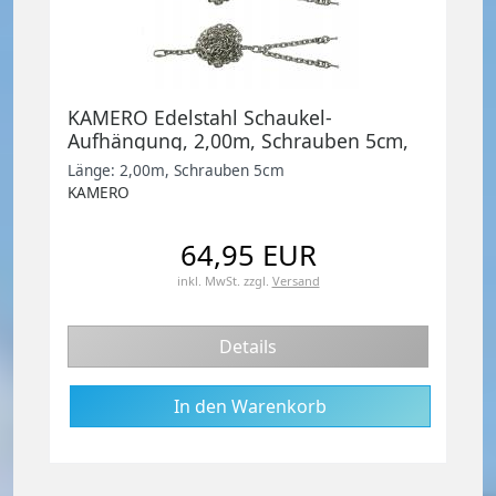
KAMERO Edelstahl Schaukel-
Aufhängung, 2,00m, Schrauben 5cm,
Set zum Schaukel selber bauen
Länge: 2,00m, Schrauben 5cm
KAMERO
64,95 EUR
inkl. MwSt.
zzgl.
Versand
Details