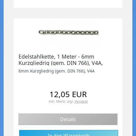
Edelstahlkette, 1 Meter - 6mm
Kurzgliedrig (gem. DIN 766), V4A,
rostfrei
6mm Kurzgliedrig (gem. DIN 766), V4A
12,05 EUR
inkl. MwSt.
zzgl.
Versand
Details