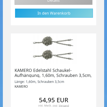
Details
KAMERO Edelstahl Schaukel-
Aufhängung, 1,60m, Schrauben 3,5cm,
Set zum Schaukel selber bauen
Länge: 1,60m, Schrauben 3,5cm
KAMERO
54,95 EUR
inkl. MwSt.
zzgl.
Versand