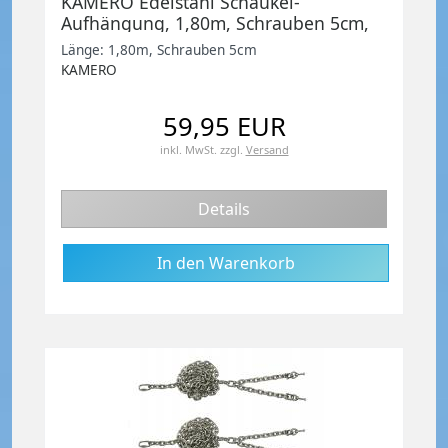
KAMERO Edelstahl Schaukel-
Aufhängung, 1,80m, Schrauben 5cm,
Set zum Schaukel selber bauen
Länge: 1,80m, Schrauben 5cm
KAMERO
59,95 EUR
inkl. MwSt.
zzgl.
Versand
Details