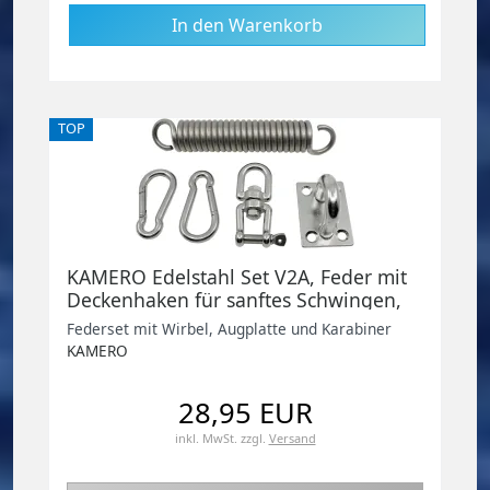
TOP
KAMERO Edelstahl Set V2A, Feder mit
Deckenhaken für sanftes Schwingen,
geeignet für Hängesitze, Schaukelsitz,
Federset mit Wirbel, Augplatte und Karabiner
Boxsack
KAMERO
28,95 EUR
inkl. MwSt.
zzgl.
Versand