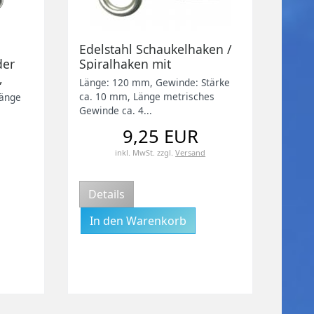
Edelstahl Schaukelhaken /
der
Spiralhaken mit
,
metrischem Gewinde,
Länge: 120 mm, Gewinde: Stärke
ze,
120mm, V2A
ca. 10 mm, Länge metrisches
länge
u.a.,
Gewinde ca. 4...
9,25 EUR
inkl. MwSt.
zzgl.
Versand
Details