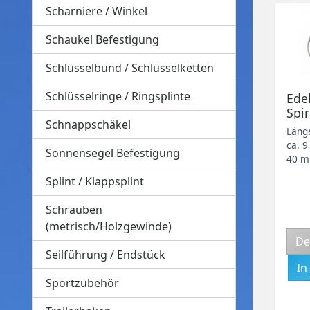
Scharniere / Winkel
Schaukel Befestigung
Schlüsselbund / Schlüsselketten
Schlüsselringe / Ringsplinte
Ede
Spi
Schnappschäkel
Hol
Läng
ca. 
Sonnensegel Befestigung
40 
Splint / Klappsplint
Schrauben
(metrisch/Holzgewinde)
De
Seilführung / Endstück
Sportzubehör