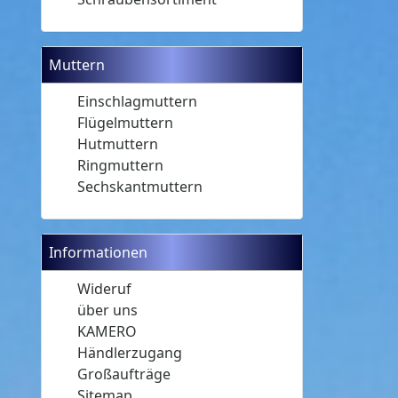
Muttern
Einschlagmuttern
Flügelmuttern
Hutmuttern
Ringmuttern
Sechskantmuttern
Informationen
Wideruf
über uns
KAMERO
Händlerzugang
Großaufträge
Sitemap