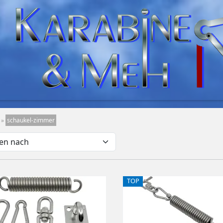
»
schaukel-zimmer
TOP