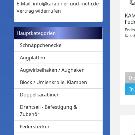
E-Mail:
info@karabiner-und-mehr.de
Vertrag widerrufen
KAM
Fed
san
Feder
Hauptkategorien
geei
Kara
Scha
Schnäppchenecke
Augplatten
Augwirbelhaken / Aughaken
De
Block / Umlenkrolle, Klampen
Doppelkarabiner
Drahtseil - Befestigung &
Zubehör
Federstecker