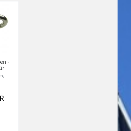
en -
ür
mm,
UR