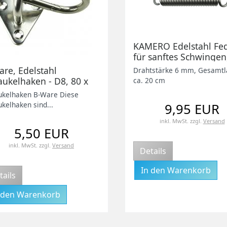
KAMERO Edelstahl Fe
für sanftes Schwingen
geeignet für Hängesit
are, Edelstahl
Drahtstärke 6 mm, Gesamt
Schaukelsitz, Boxsack 
aukelhaken - D8, 80 x
ca. 20 cm
V2A
m, V2A, für
ukelhaken B-Ware Diese
derzimmer,
kelhaken sind...
9,95 EUR
nzimmer etc.
inkl. MwSt.
zzgl.
Versand
5,50 EUR
inkl. MwSt.
zzgl.
Versand
Details
tails