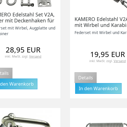
ERO Edelstahl Set V2A,
KAMERO Edelstahl V2
er mit Deckenhaken für
mit Wirbel und Karabi
ftes Schwingen,
set mit Wirbel, Augplatte und
Feder für sanftes
gnet für Hängesitze,
Federset mit Wirbel und Ka
biner
Schwingen, geeignet 
ukelsitz, Boxsack
Hängesitze, Schaukelsi
28,95 EUR
Boxsack
19,95 EUR
inkl. MwSt.
zzgl.
Versand
inkl. MwSt.
zzgl.
Versand
tails
Details