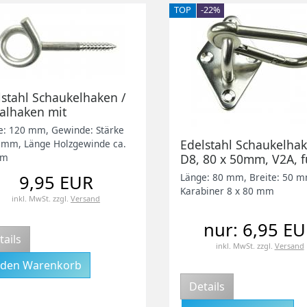
TOP
-22%
lstahl Schaukelhaken /
ralhaken mit
zgewinde, 120mm, V2A
e: 120 mm, Gewinde: Stärke
Edelstahl Schaukelhak
9 mm, Länge Holzgewinde ca.
mm
D8, 80 x 50mm, V2A, f
Kinderzimmer,
9,95 EUR
Länge: 80 mm, Breite: 50 
Wohnzimmer etc.
Karabiner 8 x 80 mm
inkl. MwSt.
zzgl.
Versand
nur: 6,95 E
tails
inkl. MwSt.
zzgl.
Versand
Details