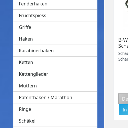
Fenderhaken
Fruchtspiess
Griffe
Haken
B-W
Sch
Karabinerhaken
50m
Scha
Kin
Schau
Ketten
Woh
Kettenglieder
Muttern
Patenthaken / Marathon
De
Ringe
Schäkel