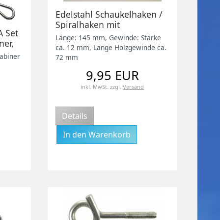
Edelstahl Schaukelhaken /
Spiralhaken mit
A Set
Holzgewinde, 145mm, V2A
Länge: 145 mm, Gewinde: Stärke
ner,
ca. 12 mm, Länge Holzgewinde ca.
rabiner
72 mm
für
9,95 EUR
tz,
inkl. MwSt.
zzgl.
Versand
Details