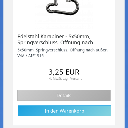
Edelstahl Karabiner - 5x50mm,
Springverschluss, Öffnung nach
außen, V4A / AISI 316
5x50mm, Springverschluss, Öffnung nach außen,
V4A / AISI 316
3,25 EUR
inkl. MwSt.
zzgl.
Versand
Details