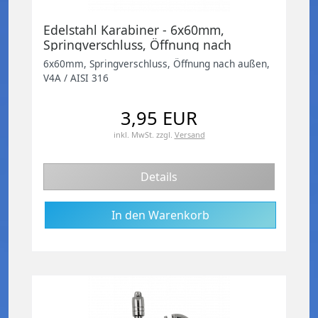
Edelstahl Karabiner - 6x60mm,
Springverschluss, Öffnung nach
außen, V4A / AISI 316
6x60mm, Springverschluss, Öffnung nach außen,
V4A / AISI 316
3,95 EUR
inkl. MwSt.
zzgl.
Versand
Details