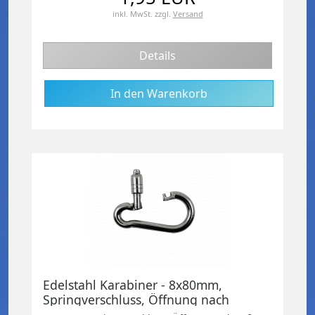
inkl. MwSt.
zzgl.
Versand
Details
Edelstahl Karabiner - 8x80mm,
Springverschluss, Öffnung nach
außen, V4A / AISI 316