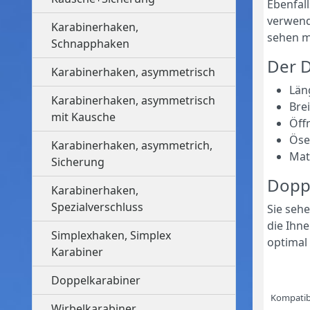
Ebenfal
verwend
Karabinerhaken,
sehen mi
Schnapphaken
Der 
Karabinerhaken, asymmetrisch
Län
Karabinerhaken, asymmetrisch
Bre
mit Kausche
Öff
Öse
Karabinerhaken, asymmetrich,
Mate
Sicherung
Doppe
Karabinerhaken,
Spezialverschluss
Sie sehe
die Ihn
Simplexhaken, Simplex
optimal
Karabiner
Doppelkarabiner
Kompatibi
Wirbelkarabiner