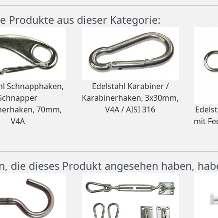
e Produkte aus dieser Kategorie:
hl Schnapphaken,
Edelstahl Karabiner /
Schnapper
Karabinerhaken, 3x30mm,
nerhaken, 70mm,
V4A / AISI 316
Edels
V4A
mit Fe
, die dieses Produkt angesehen haben, hab