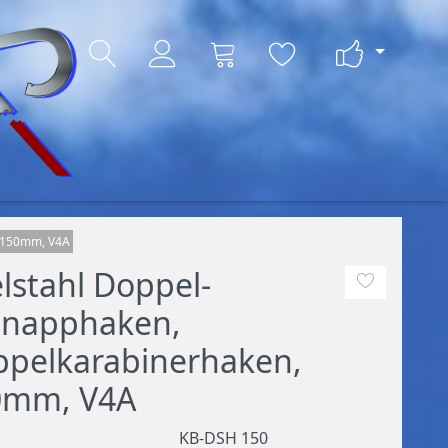
, 150mm, V4A
lstahl Doppel-
hnapphaken,
pelkarabinerhaken,
0mm, V4A
KB-DSH 150