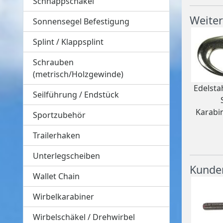
Schnappschäkel
Weiter
Sonnensegel Befestigung
Splint / Klappsplint
Schrauben
(metrisch/Holzgewinde)
Edelsta
Seilführung / Endstück
Karabi
Sportzubehör
Trailerhaken
Unterlegscheiben
Kunden
Wallet Chain
Wirbelkarabiner
Wirbelschäkel / Drehwirbel