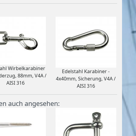
tahl Wirbelkarabiner
Edelstahl Karabiner -
derzug, 88mm, V4A /
4x40mm, Sicherung, V4A /
AISI 316
AISI 316
en auch angesehen: