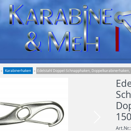
»
Karabinerhaken
»
Edelstahl Doppel-Schnapphaken, Doppelkarabinerhaken
Ede
Sc
Dop
15
Art.Nr.: