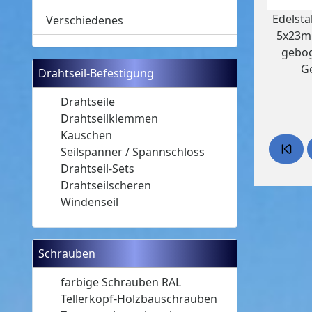
Edelsta
Verschiedenes
5x23m
gebog
G
Drahtseil-Befestigung
Drahtseile
Drahtseilklemmen
Kauschen
Seilspanner / Spannschloss
Drahtseil-Sets
Drahtseilscheren
Windenseil
Schrauben
farbige Schrauben RAL
Tellerkopf-Holzbauschrauben