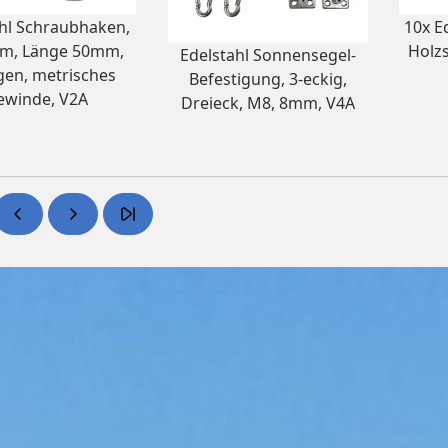
hl Schraubhaken,
10x E
m, Länge 50mm,
Holz
Edelstahl Sonnensegel-
en, metrisches
Befestigung, 3-eckig,
ewinde, V2A
Dreieck, M8, 8mm, V4A