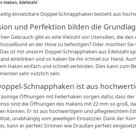
r-Haken, Edelstahl
lseitig einsetzbare Doppel-Schnapphaken besteht aus hochw
sion und Perfektion bilden die Grundla
chen Gebrauch gibt es eine Vielzahl von Utensilien, die den
hüsselbund an der Hose zu befestigen? Oder möchten Sie vie
 Das ist mit unserm Doppel-Schnapphaken aus Edelstahl sp
and einklinken und so haben Sie ihn schnell zur Hand. Auc
sem Haken einfach und schnell verbinden. Dies kann zum B
menten sehr nützlich sein.
oppel-Schnapphaken ist aus hochwerti
räumige Öffnungen mit Federhaken sorgen dafür, dass der
benso sind die Öffnungen des Hakens mit 22 mm so groß,
en können. Er ist aus hochwertigem und pflegeleichtem Edel
ilität, unabhängig vom jeweiligen Einsatzziel. Dank der K
hls, kann er perfekt Drinnen wie Draußen perfekt eingesetz