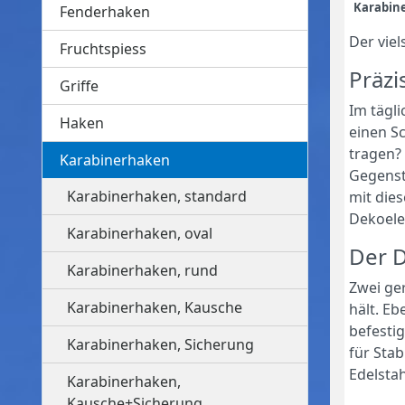
Karabine
Fenderhaken
Der vie
Fruchtspiess
Präzi
Griffe
Im tägli
Haken
einen Sc
tragen?
Karabinerhaken
Gegenst
Karabinerhaken, standard
mit die
Dekoele
Karabinerhaken, oval
Der D
Karabinerhaken, rund
Zwei ge
Karabinerhaken, Kausche
hält. E
befestig
Karabinerhaken, Sicherung
für Stab
Edelsta
Karabinerhaken,
Kausche+Sicherung