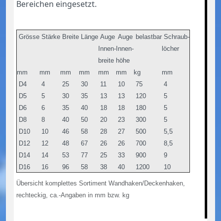
Bereichen eingesetzt.
Grösse
Stärke
Breite
Länge
Auge
Auge
belastbar
Schraub-
Innen-
Innen-
löcher
breite
höhe
mm
mm
mm
mm
mm
mm
kg
mm
D4
4
25
30
11
10
75
4
D5
5
30
35
13
13
120
5
D6
6
35
40
18
18
180
5
D8
8
40
50
20
23
300
5
D10
10
46
58
28
27
500
5,5
D12
12
48
67
26
26
700
8,5
D14
14
53
77
25
33
900
9
D16
16
96
58
38
40
1200
10
Übersicht komplettes Sortiment Wandhaken/Deckenhaken,
rechteckig, ca.-Angaben in mm bzw. kg