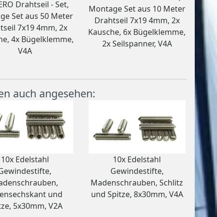
RO Drahtseil - Set,
Montage Set aus 10 Meter
ge Set aus 50 Meter
Drahtseil 7x19 4mm, 2x
tseil 7x19 4mm, 2x
Kausche, 6x Bügelklemme,
he, 4x Bügelklemme,
2x Seilspanner, V4A
V4A
en auch angesehen:
10x Edelstahl
10x Edelstahl
Gewindestifte,
Gewindestifte,
adenschrauben,
Madenschrauben, Schlitz
ensechskant und
und Spitze, 8x30mm, V4A
tze, 5x30mm, V2A