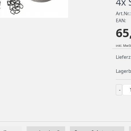
4x 
Art.Nr.:
EAN:
65
inkl. MwSt
Lieferz
Lagerb
-