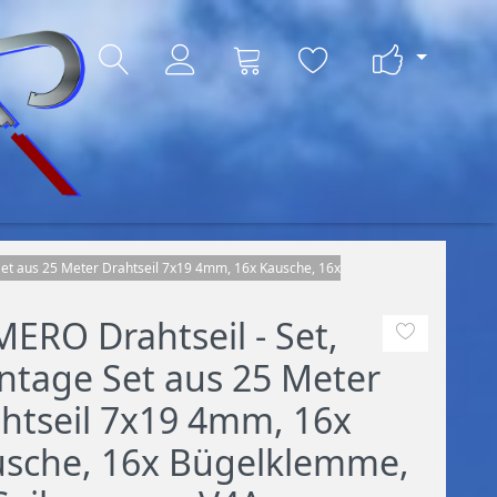
et aus 25 Meter Drahtseil 7x19 4mm, 16x Kausche, 16x
ERO Drahtseil - Set,
tage Set aus 25 Meter
htseil 7x19 4mm, 16x
sche, 16x Bügelklemme,