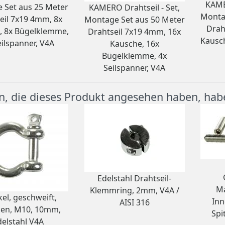
KAME
 Set aus 25 Meter
KAMERO Drahtseil - Set,
Monta
eil 7x19 4mm, 8x
Montage Set aus 50 Meter
Drah
, 8x Bügelklemme,
Drahtseil 7x19 4mm, 16x
Kausc
eilspanner, V4A
Kausche, 16x
Bügelklemme, 4x
Seilspanner, V4A
, die dieses Produkt angesehen haben, hab
Edelstahl Drahtseil-
M
Klemmring, 2mm, V4A /
el, geschweift,
Inn
AISI 316
en, M10, 10mm,
Spi
delstahl V4A