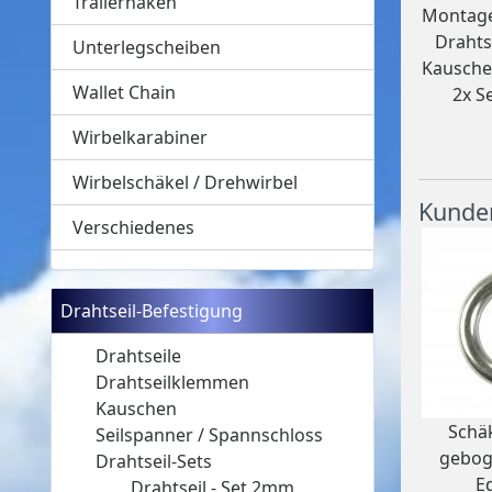
Trailerhaken
Montage
Drahts
Unterlegscheiben
Kausche
Wallet Chain
2x S
Wirbelkarabiner
Wirbelschäkel / Drehwirbel
Kunden
Verschiedenes
Drahtseil-Befestigung
Drahtseile
Drahtseilklemmen
Kauschen
Schäk
Seilspanner / Spannschloss
gebog
Drahtseil-Sets
E
Drahtseil - Set 2mm