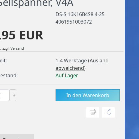
Seilspanner, V4A
DS-S 16K16B4S8 4-25
4061951003072
,95 EUR
.
zzgl.
Versand
eit:
1-4 Werktage
(Ausland
abweichend)
estand:
Auf Lager
+
In den Warenkorb