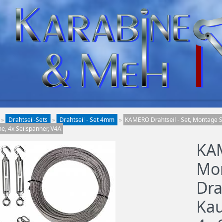
»
Drahtseil-Sets
»
Drahtseil - Set 4mm
»
KAMERO Drahtseil - Set, Montage S
, 4x Seilspanner, V4A
KAM
Mon
Dra
Kau