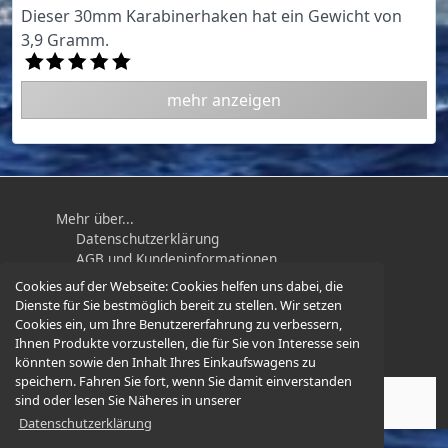
Dieser 30mm Karabinerhaken hat ein Gewicht von
3,9 Gramm.
mehr anzeigen
Mehr über...
Datenschutzerklärung
AGB und Kundeninformationen
Impressum
Cookies auf der Webseite:
Cookies helfen uns dabei, die
Widerrufsbelehrung / Muster-
Dienste für Sie bestmöglich bereit zu stellen. Wir setzen
Widerrufsformular
Cookies ein, um Ihre Benutzererfahrung zu verbessern,
Ihnen Produkte vorzustellen, die für Sie von Interesse sein
könnten sowie den Inhalt Ihres Einkaufswagens zu
speichern. Fahren Sie fort, wenn Sie damit einverstanden
sind oder lesen Sie Näheres in unserer
Karabiner-und-Mehr.de
© 2026 -
Datenschutzerklärung